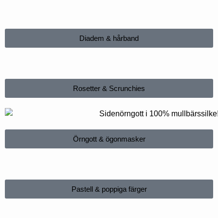
Diadem & hårband
Rosetter & Scrunchies
Örngott & ögonmasker
Pastell & poppiga färger