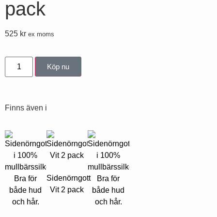
pack
525
kr
ex moms
Köp nu
Finns även i
Sidenörngott
Vit 2 pack