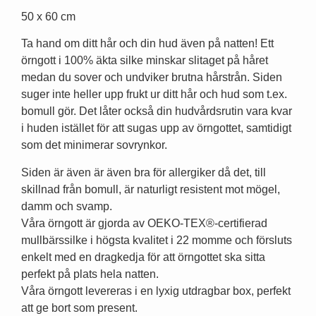
50 x 60 cm
Ta hand om ditt hår och din hud även på natten! Ett
örngott i 100% äkta silke minskar slitaget på håret
medan du sover och undviker brutna hårstrån. Siden
suger inte heller upp frukt ur ditt hår och hud som t.ex.
bomull gör. Det låter också din hudvårdsrutin vara kvar
i huden istället för att sugas upp av örngottet, samtidigt
som det minimerar sovrynkor.
Siden är även är även bra för allergiker då det, till
skillnad från bomull, är naturligt resistent mot mögel,
damm och svamp.
Våra örngott är gjorda av OEKO-TEX®-certifierad
mullbärssilke i högsta kvalitet i 22 momme och försluts
enkelt med en dragkedja för att örngottet ska sitta
perfekt på plats hela natten.
Våra örngott levereras i en lyxig utdragbar box, perfekt
att ge bort som present.